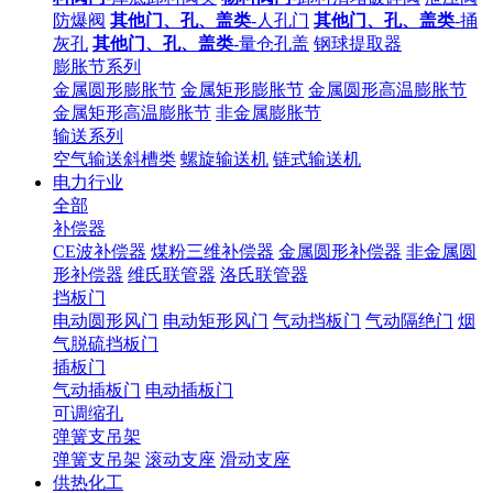
防爆阀
其他门、孔、盖类
-人孔门
其他门、孔、盖类
-捅
灰孔
其他门、孔、盖类
-量仓孔盖
钢球提取器
膨胀节系列
金属圆形膨胀节
金属矩形膨胀节
金属圆形高温膨胀节
金属矩形高温膨胀节
非金属膨胀节
输送系列
空气输送斜槽类
螺旋输送机
链式输送机
电力行业
全部
补偿器
CE波补偿器
煤粉三维补偿器
金属圆形补偿器
非金属圆
形补偿器
维氏联管器
洛氏联管器
挡板门
电动圆形风门
电动矩形风门
气动挡板门
气动隔绝门
烟
气脱硫挡板门
插板门
气动插板门
电动插板门
可调缩孔
弹簧支吊架
弹簧支吊架
滚动支座
滑动支座
供热化工