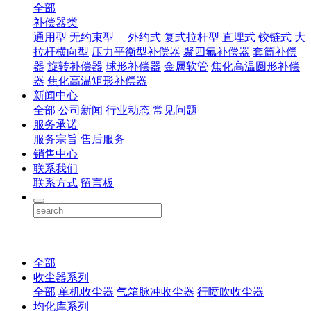
全部
补偿器类
通用型
无约束型
外约式
复式拉杆型
直埋式
铰链式
大
拉杆横向型
压力平衡型补偿器
聚四氟补偿器
套筒补偿
器
旋转补偿器
球形补偿器
金属软管
焦化高温圆形补偿
器
焦化高温矩形补偿器
新闻中心
全部
公司新闻
行业动态
常见问题
服务承诺
服务宗旨
售后服务
销售中心
联系我们
联系方式
留言板
全部
收尘器系列
全部
单机收尘器
气箱脉冲收尘器
行喷吹收尘器
均化库系列