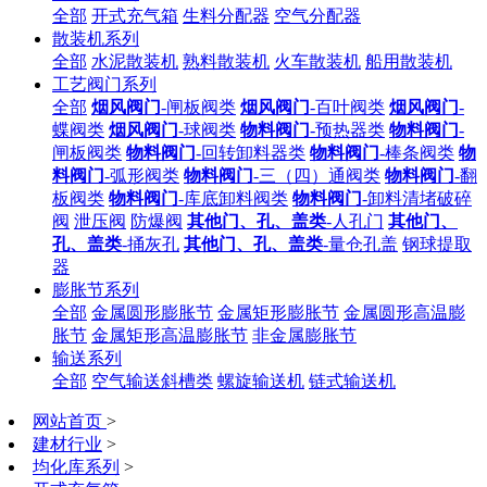
全部
开式充气箱
生料分配器
空气分配器
散装机系列
全部
水泥散装机
熟料散装机
火车散装机
船用散装机
工艺阀门系列
全部
烟风阀门
-闸板阀类
烟风阀门
-百叶阀类
烟风阀门
-
蝶阀类
烟风阀门
-球阀类
物料阀门
-预热器类
物料阀门
-
闸板阀类
物料阀门
-回转卸料器类
物料阀门
-棒条阀类
物
料阀门
-弧形阀类
物料阀门
-三（四）通阀类
物料阀门
-翻
板阀类
物料阀门
-库底卸料阀类
物料阀门
-卸料清堵破碎
阀
泄压阀
防爆阀
其他门、孔、盖类
-人孔门
其他门、
孔、盖类
-捅灰孔
其他门、孔、盖类
-量仓孔盖
钢球提取
器
膨胀节系列
全部
金属圆形膨胀节
金属矩形膨胀节
金属圆形高温膨
胀节
金属矩形高温膨胀节
非金属膨胀节
输送系列
全部
空气输送斜槽类
螺旋输送机
链式输送机
网站首页
>
建材行业
>
均化库系列
>