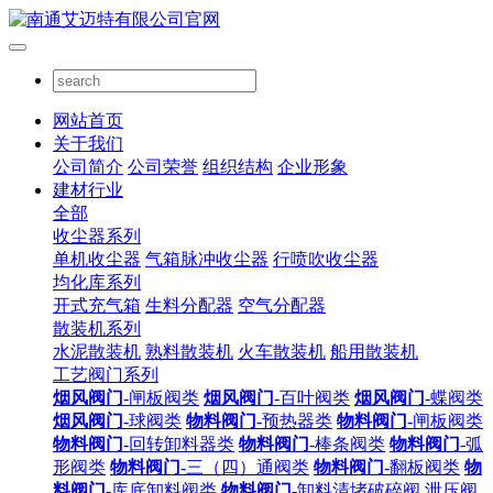
网站首页
关于我们
公司简介
公司荣誉
组织结构
企业形象
建材行业
全部
收尘器系列
单机收尘器
气箱脉冲收尘器
行喷吹收尘器
均化库系列
开式充气箱
生料分配器
空气分配器
散装机系列
水泥散装机
熟料散装机
火车散装机
船用散装机
工艺阀门系列
烟风阀门
-闸板阀类
烟风阀门
-百叶阀类
烟风阀门
-蝶阀类
烟风阀门
-球阀类
物料阀门
-预热器类
物料阀门
-闸板阀类
物料阀门
-回转卸料器类
物料阀门
-棒条阀类
物料阀门
-弧
形阀类
物料阀门
-三（四）通阀类
物料阀门
-翻板阀类
物
料阀门
-库底卸料阀类
物料阀门
-卸料清堵破碎阀
泄压阀