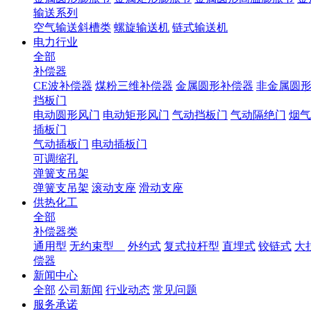
输送系列
空气输送斜槽类
螺旋输送机
链式输送机
电力行业
全部
补偿器
CE波补偿器
煤粉三维补偿器
金属圆形补偿器
非金属圆
挡板门
电动圆形风门
电动矩形风门
气动挡板门
气动隔绝门
烟气
插板门
气动插板门
电动插板门
可调缩孔
弹簧支吊架
弹簧支吊架
滚动支座
滑动支座
供热化工
全部
补偿器类
通用型
无约束型
外约式
复式拉杆型
直埋式
铰链式
大
偿器
新闻中心
全部
公司新闻
行业动态
常见问题
服务承诺