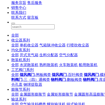
服务宗旨
售后服务
销售中心
联系我们
联系方式
留言板
全部
收尘器系列
全部
单机收尘器
气箱脉冲收尘器
行喷吹收尘器
均化库系列
全部
开式充气箱
生料分配器
空气分配器
散装机系列
全部
水泥散装机
熟料散装机
火车散装机
船用散装机
工艺阀门系列
全部
烟风阀门
-闸板阀类
烟风阀门
-百叶阀类
烟风阀门
-
料阀门
-三（四）通阀类
物料阀门
-翻板阀类
物料阀门
-库
仓孔盖
钢球提取器
膨胀节系列
全部
金属圆形膨胀节
金属矩形膨胀节
金属圆形高温膨胀
输送系列
全部
空气输送斜槽类
螺旋输送机
链式输送机