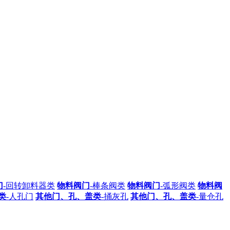
门
-回转卸料器类
物料阀门
-棒条阀类
物料阀门
-弧形阀类
物料阀
类
-人孔门
其他门、孔、盖类
-捅灰孔
其他门、孔、盖类
-量仓孔