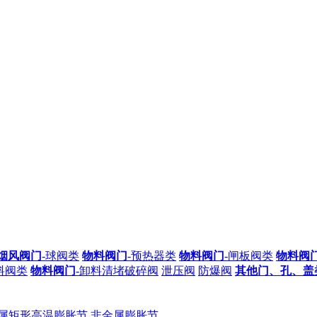
烟风阀门
-球阀类
物料阀门
-预热器类
物料阀门
-闸板阀类
物料阀
料阀类
物料阀门
-卸料清堵破碎阀
泄压阀
防爆阀
其他门、孔、盖
属矩形高温膨胀节
非金属膨胀节