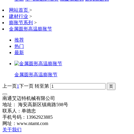
网站首页
>
建材行业
>
膨胀节系列
>
金属圆形高温膨胀节
推荐
热门
最新
金属圆形高温膨胀节
上一页
1
下一页
转至第
南通艾迈特机械有限公司
地址： 海安高新区镇南路598号
联系人：单德忠
手机号码：13962923885
网址：www.ntamt.com
关于我们