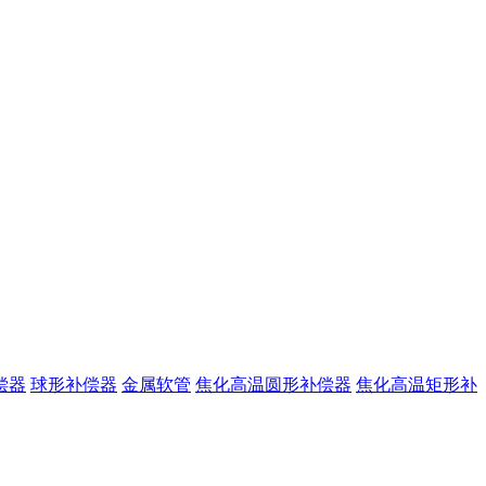
偿器
球形补偿器
金属软管
焦化高温圆形补偿器
焦化高温矩形补