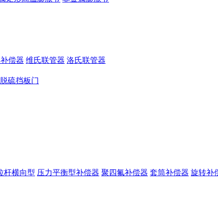
形补偿器
维氏联管器
洛氏联管器
脱硫挡板门
拉杆横向型
压力平衡型补偿器
聚四氟补偿器
套筒补偿器
旋转补