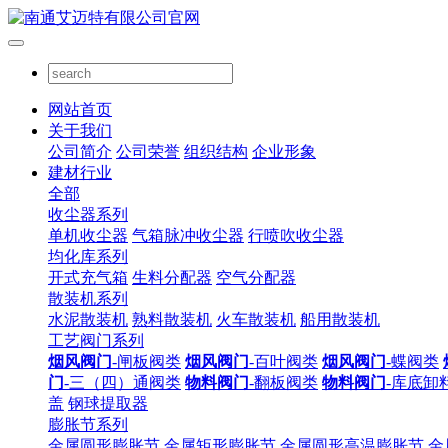
网站首页
关于我们
公司简介
公司荣誉
组织结构
企业形象
建材行业
全部
收尘器系列
单机收尘器
气箱脉冲收尘器
行喷吹收尘器
均化库系列
开式充气箱
生料分配器
空气分配器
散装机系列
水泥散装机
熟料散装机
火车散装机
船用散装机
工艺阀门系列
烟风阀门
-闸板阀类
烟风阀门
-百叶阀类
烟风阀门
-蝶阀类
门
-三（四）通阀类
物料阀门
-翻板阀类
物料阀门
-库底卸
盖
钢球提取器
膨胀节系列
金属圆形膨胀节
金属矩形膨胀节
金属圆形高温膨胀节
金