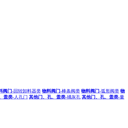
料阀门
-回转卸料器类
物料阀门
-棒条阀类
物料阀门
-弧形阀类
物
、盖类
-人孔门
其他门、孔、盖类
-捅灰孔
其他门、孔、盖类
-量