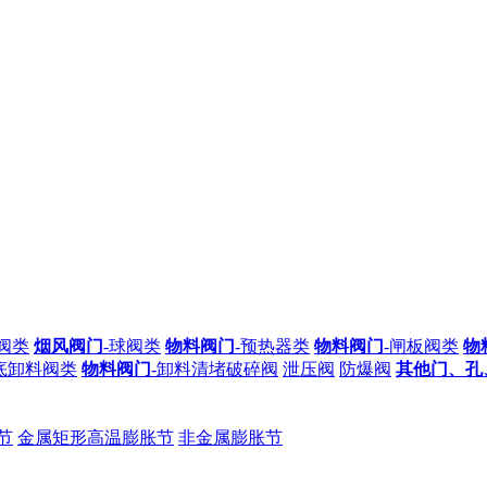
蝶阀类
烟风阀门
-球阀类
物料阀门
-预热器类
物料阀门
-闸板阀类
物
底卸料阀类
物料阀门
-卸料清堵破碎阀
泄压阀
防爆阀
其他门、孔
节
金属矩形高温膨胀节
非金属膨胀节