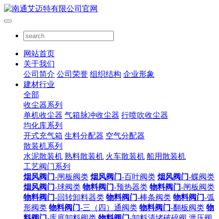
网站首页
关于我们
公司简介
公司荣誉
组织结构
企业形象
建材行业
全部
收尘器系列
单机收尘器
气箱脉冲收尘器
行喷吹收尘器
均化库系列
开式充气箱
生料分配器
空气分配器
散装机系列
水泥散装机
熟料散装机
火车散装机
船用散装机
工艺阀门系列
烟风阀门
-闸板阀类
烟风阀门
-百叶阀类
烟风阀门
-蝶阀类
烟风阀门
-球阀类
物料阀门
-预热器类
物料阀门
-闸板阀类
物料阀门
-回转卸料器类
物料阀门
-棒条阀类
物料阀门
-弧
形阀类
物料阀门
-三（四）通阀类
物料阀门
-翻板阀类
物
料阀门
-库底卸料阀类
物料阀门
-卸料清堵破碎阀
泄压阀