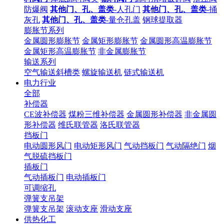
防爆阀
其他门、孔、盖类
-人孔门
其他门、孔、盖类
-捅
灰孔
其他门、孔、盖类
-量仓孔盖
钢球提取器
膨胀节系列
金属圆形膨胀节
金属矩形膨胀节
金属圆形高温膨胀节
金属矩形高温膨胀节
非金属膨胀节
输送系列
空气输送斜槽类
螺旋输送机
链式输送机
电力行业
全部
补偿器
CE波补偿器
煤粉三维补偿器
金属圆形补偿器
非金属圆
形补偿器
维氏联管器
洛氏联管器
挡板门
电动圆形风门
电动矩形风门
气动挡板门
气动隔绝门
烟
气脱硫挡板门
插板门
气动插板门
电动插板门
可调缩孔
弹簧支吊架
弹簧支吊架
滚动支座
滑动支座
供热化工