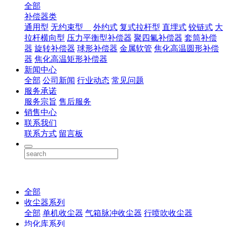
全部
补偿器类
通用型
无约束型
外约式
复式拉杆型
直埋式
铰链式
大
拉杆横向型
压力平衡型补偿器
聚四氟补偿器
套筒补偿
器
旋转补偿器
球形补偿器
金属软管
焦化高温圆形补偿
器
焦化高温矩形补偿器
新闻中心
全部
公司新闻
行业动态
常见问题
服务承诺
服务宗旨
售后服务
销售中心
联系我们
联系方式
留言板
全部
收尘器系列
全部
单机收尘器
气箱脉冲收尘器
行喷吹收尘器
均化库系列