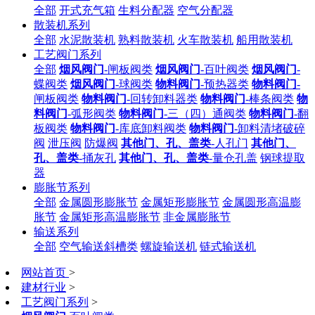
全部
开式充气箱
生料分配器
空气分配器
散装机系列
全部
水泥散装机
熟料散装机
火车散装机
船用散装机
工艺阀门系列
全部
烟风阀门
-闸板阀类
烟风阀门
-百叶阀类
烟风阀门
-
蝶阀类
烟风阀门
-球阀类
物料阀门
-预热器类
物料阀门
-
闸板阀类
物料阀门
-回转卸料器类
物料阀门
-棒条阀类
物
料阀门
-弧形阀类
物料阀门
-三（四）通阀类
物料阀门
-翻
板阀类
物料阀门
-库底卸料阀类
物料阀门
-卸料清堵破碎
阀
泄压阀
防爆阀
其他门、孔、盖类
-人孔门
其他门、
孔、盖类
-捅灰孔
其他门、孔、盖类
-量仓孔盖
钢球提取
器
膨胀节系列
全部
金属圆形膨胀节
金属矩形膨胀节
金属圆形高温膨
胀节
金属矩形高温膨胀节
非金属膨胀节
输送系列
全部
空气输送斜槽类
螺旋输送机
链式输送机
网站首页
>
建材行业
>
工艺阀门系列
>