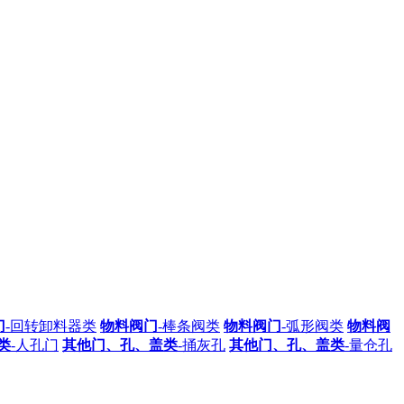
门
-回转卸料器类
物料阀门
-棒条阀类
物料阀门
-弧形阀类
物料阀
类
-人孔门
其他门、孔、盖类
-捅灰孔
其他门、孔、盖类
-量仓孔