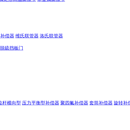
形补偿器
维氏联管器
洛氏联管器
脱硫挡板门
拉杆横向型
压力平衡型补偿器
聚四氟补偿器
套筒补偿器
旋转补