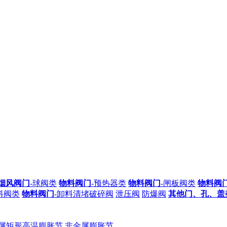
烟风阀门
-球阀类
物料阀门
-预热器类
物料阀门
-闸板阀类
物料阀
料阀类
物料阀门
-卸料清堵破碎阀
泄压阀
防爆阀
其他门、孔、盖
属矩形高温膨胀节
非金属膨胀节