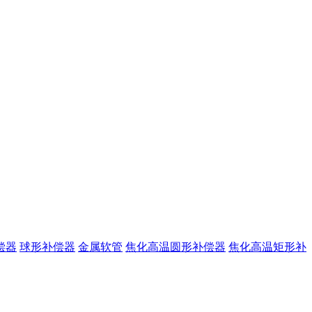
偿器
球形补偿器
金属软管
焦化高温圆形补偿器
焦化高温矩形补