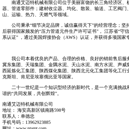
南通艾迈特机械有限公司位于美丽富饶的长三角经济区、
器、管道零部件；建材收尘器、均化、散装、输送、工艺阀门
山、运输、热力、天燃气等领域。
公司秉承“细节决定品牌，诚信赢得天下”的经营理念；坚
后获得国家频发的“压力管道元件生产许可证书”， 江苏省“守信
系认证” ，通过美国焊接协会（AWS）认证，并获得多项国家专
我公司本着优良的产品、合理的价格、良好的销前售后服务
冀东集团、天瑞集团、金隅水泥、天山水泥、南方水泥、声威
西延炼化工集团、陕西煤化集团、陕西北元化工集团等化工行
克斯坦、肯尼亚埃塞俄比亚等国家。
二十一世纪是一个知识型经济的新时代，是一个充满挑战
谐的“共同发展，共创辉煌”。
南通艾迈特机械有限公司
地址： 海安高新区镇南路598号
联系人：单德忠
手机号码：13962923885
网址：www.ntamt.com