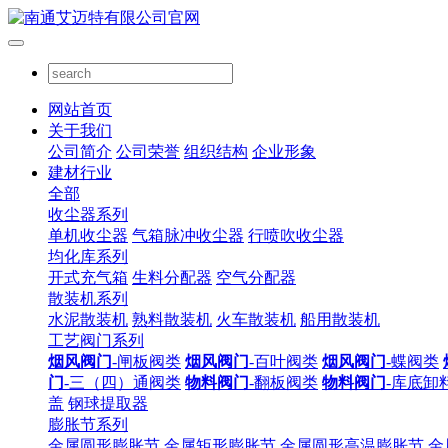
网站首页
关于我们
公司简介
公司荣誉
组织结构
企业形象
建材行业
全部
收尘器系列
单机收尘器
气箱脉冲收尘器
行喷吹收尘器
均化库系列
开式充气箱
生料分配器
空气分配器
散装机系列
水泥散装机
熟料散装机
火车散装机
船用散装机
工艺阀门系列
烟风阀门
-闸板阀类
烟风阀门
-百叶阀类
烟风阀门
-蝶阀类
门
-三（四）通阀类
物料阀门
-翻板阀类
物料阀门
-库底卸
盖
钢球提取器
膨胀节系列
金属圆形膨胀节
金属矩形膨胀节
金属圆形高温膨胀节
金