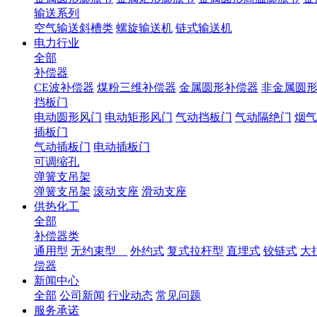
输送系列
空气输送斜槽类
螺旋输送机
链式输送机
电力行业
全部
补偿器
CE波补偿器
煤粉三维补偿器
金属圆形补偿器
非金属圆
挡板门
电动圆形风门
电动矩形风门
气动挡板门
气动隔绝门
烟气
插板门
气动插板门
电动插板门
可调缩孔
弹簧支吊架
弹簧支吊架
滚动支座
滑动支座
供热化工
全部
补偿器类
通用型
无约束型
外约式
复式拉杆型
直埋式
铰链式
大
偿器
新闻中心
全部
公司新闻
行业动态
常见问题
服务承诺