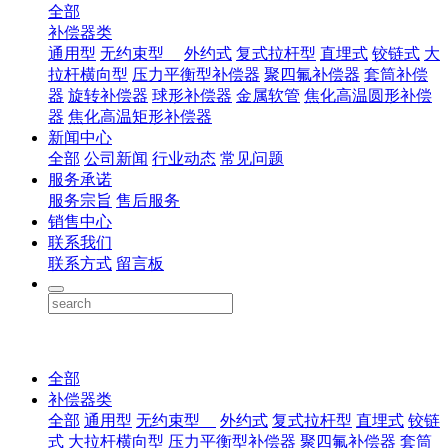
全部
补偿器类
通用型
无约束型
外约式
复式拉杆型
直埋式
铰链式
大
拉杆横向型
压力平衡型补偿器
聚四氟补偿器
套筒补偿
器
旋转补偿器
球形补偿器
金属软管
焦化高温圆形补偿
器
焦化高温矩形补偿器
新闻中心
全部
公司新闻
行业动态
常见问题
服务承诺
服务宗旨
售后服务
销售中心
联系我们
联系方式
留言板
全部
补偿器类
全部
通用型
无约束型
外约式
复式拉杆型
直埋式
铰链
式
大拉杆横向型
压力平衡型补偿器
聚四氟补偿器
套筒