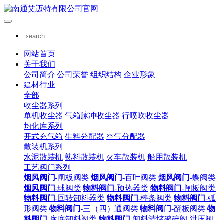
网站首页
关于我们
公司简介
公司荣誉
组织结构
企业形象
建材行业
全部
收尘器系列
单机收尘器
气箱脉冲收尘器
行喷吹收尘器
均化库系列
开式充气箱
生料分配器
空气分配器
散装机系列
水泥散装机
熟料散装机
火车散装机
船用散装机
工艺阀门系列
烟风阀门
-闸板阀类
烟风阀门
-百叶阀类
烟风阀门
-蝶阀类
烟风阀门
-球阀类
物料阀门
-预热器类
物料阀门
-闸板阀类
物料阀门
-回转卸料器类
物料阀门
-棒条阀类
物料阀门
-弧
形阀类
物料阀门
-三（四）通阀类
物料阀门
-翻板阀类
物
料阀门
-库底卸料阀类
物料阀门
-卸料清堵破碎阀
泄压阀