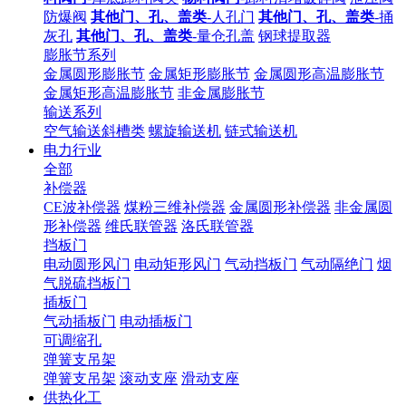
防爆阀
其他门、孔、盖类
-人孔门
其他门、孔、盖类
-捅
灰孔
其他门、孔、盖类
-量仓孔盖
钢球提取器
膨胀节系列
金属圆形膨胀节
金属矩形膨胀节
金属圆形高温膨胀节
金属矩形高温膨胀节
非金属膨胀节
输送系列
空气输送斜槽类
螺旋输送机
链式输送机
电力行业
全部
补偿器
CE波补偿器
煤粉三维补偿器
金属圆形补偿器
非金属圆
形补偿器
维氏联管器
洛氏联管器
挡板门
电动圆形风门
电动矩形风门
气动挡板门
气动隔绝门
烟
气脱硫挡板门
插板门
气动插板门
电动插板门
可调缩孔
弹簧支吊架
弹簧支吊架
滚动支座
滑动支座
供热化工