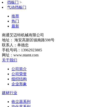
挡板门
>
气动挡板门
推荐
热门
最新
南通艾迈特机械有限公司
地址： 海安高新区镇南路598号
联系人：单德忠
手机号码：13962923885
网址：www.ntamt.com
关于我们
公司简介
公司荣誉
组织结构
企业形象
建材行业
收尘器系列
均化库系列