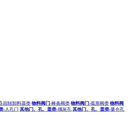
门
-回转卸料器类
物料阀门
-棒条阀类
物料阀门
-弧形阀类
物料阀
类
-人孔门
其他门、孔、盖类
-捅灰孔
其他门、孔、盖类
-量仓孔