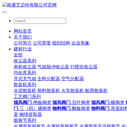
网站首页
关于我们
公司简介
公司荣誉
组织结构
企业形象
建材行业
全部
收尘器系列
单机收尘器
气箱脉冲收尘器
行喷吹收尘器
均化库系列
开式充气箱
生料分配器
空气分配器
散装机系列
水泥散装机
熟料散装机
火车散装机
船用散装机
工艺阀门系列
烟风阀门
-闸板阀类
烟风阀门
-百叶阀类
烟风阀门
-蝶阀类
门
-三（四）通阀类
物料阀门
-翻板阀类
物料阀门
-库底卸
盖
钢球提取器
膨胀节系列
金属圆形膨胀节
金属矩形膨胀节
金属圆形高温膨胀节
金