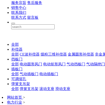
服务宗旨
售后服务
销售中心
联系我们
联系方式
留言板
全部
补偿器
全部
CE波补偿器
煤粉三维补偿器
金属圆形补偿器
非金
挡板门
全部
电动圆形风门
电动矩形风门
气动挡板门
气动隔绝门
插板门
全部
气动插板门
电动插板门
可调缩孔
弹簧支吊架
全部
弹簧支吊架
滚动支座
滑动支座
网站首页
>
电力行业
>