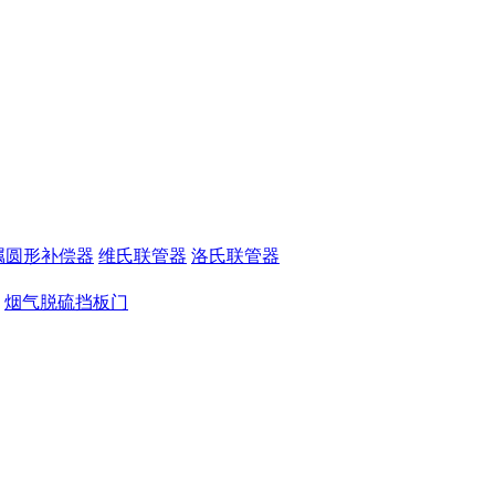
属圆形补偿器
维氏联管器
洛氏联管器
烟气脱硫挡板门