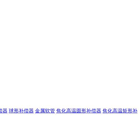
偿器
球形补偿器
金属软管
焦化高温圆形补偿器
焦化高温矩形补