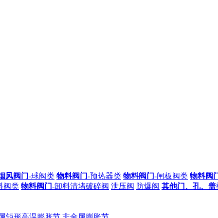
烟风阀门
-球阀类
物料阀门
-预热器类
物料阀门
-闸板阀类
物料阀
料阀类
物料阀门
-卸料清堵破碎阀
泄压阀
防爆阀
其他门、孔、盖
属矩形高温膨胀节
非金属膨胀节