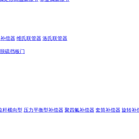
形补偿器
维氏联管器
洛氏联管器
脱硫挡板门
拉杆横向型
压力平衡型补偿器
聚四氟补偿器
套筒补偿器
旋转补