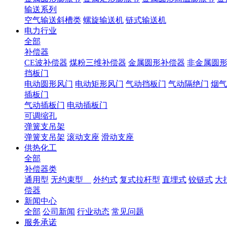
输送系列
空气输送斜槽类
螺旋输送机
链式输送机
电力行业
全部
补偿器
CE波补偿器
煤粉三维补偿器
金属圆形补偿器
非金属圆
挡板门
电动圆形风门
电动矩形风门
气动挡板门
气动隔绝门
烟气
插板门
气动插板门
电动插板门
可调缩孔
弹簧支吊架
弹簧支吊架
滚动支座
滑动支座
供热化工
全部
补偿器类
通用型
无约束型
外约式
复式拉杆型
直埋式
铰链式
大
偿器
新闻中心
全部
公司新闻
行业动态
常见问题
服务承诺